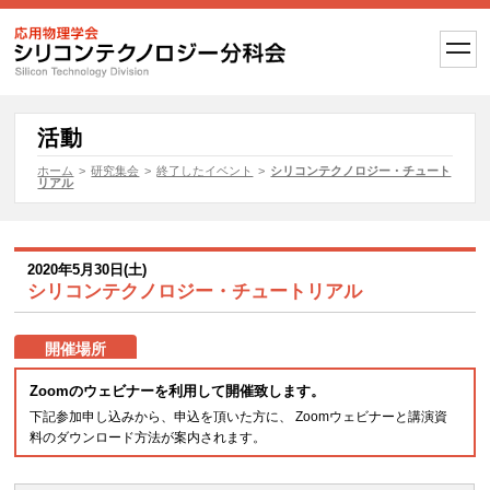
t
o
g
g
l
e
活動
n
a
ホーム
>
研究集会
>
終了したイベント
>
シリコンテクノロジー・チュート
v
リアル
i
g
a
t
i
2020年5月30日(土)
o
シリコンテクノロジー・チュートリアル
n
開催場所
Zoomのウェビナーを利用して開催致します。
下記参加申し込みから、申込を頂いた方に、 Zoomウェビナーと講演資
料のダウンロード方法が案内されます。