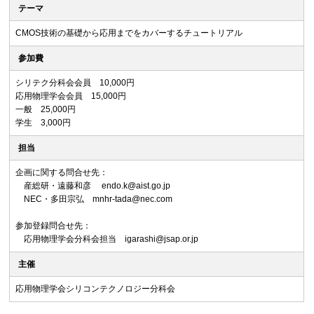
テーマ
CMOS技術の基礎から応用までをカバーするチュートリアル
参加費
シリテク分科会会員 10,000円
応用物理学会会員 15,000円
一般 25,000円
学生 3,000円
担当
企画に関する問合せ先：
産総研・遠藤和彦 endo.k@aist.go.jp
NEC・多田宗弘 mnhr-tada@nec.com
参加登録問合せ先：
応用物理学会分科会担当 igarashi@jsap.or.jp
主催
応用物理学会シリコンテクノロジー分科会