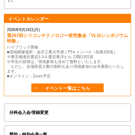
い。
イベントカレンダー
2026年8月24日(月)
第267回シリコンテクノロジー研究集会「VLSIシンポジウム
特集」
ハイブリッド開催
■現地開催場所：金沢工業大学虎ノ門キャンパス（先着100名）
※東京都港区愛宕1-3-4 愛宕東洋ビル 13階1301室
※学生の皆様は、現地参加も含めて無料といたします。
ただし、会場収容人数の制約もあり現地参加のみ先着順といたし
ます。
■オンライン：Zoom予定
イベント一覧はこちら
分科会入会/登録変更
賛助・特別会員一覧