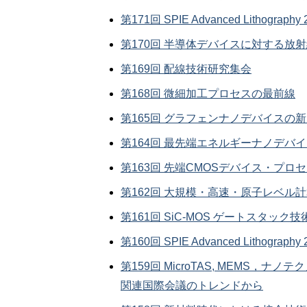
第171回 SPIE Advanced Lithography
第170回 半導体デバイスに対する放
第169回 配線技術研究集会
第168回 微細加工プロセスの最前線
第165回 グラフェンナノデバイスの
第164回 最先端エネルギーナノデバ
第163回 先端CMOSデバイス・プロセス
第162回 大規模・高速・原子レベル
第161回 SiC-MOS ゲートスタック
第160回 SPIE Advanced Lithography
第159回 MicroTAS, MEMS
関連国際会議のトレンドから