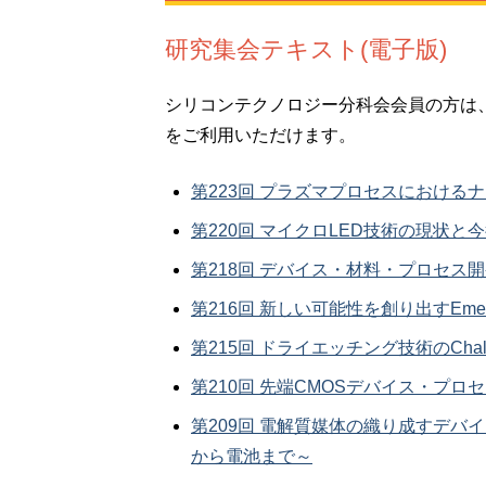
研究集会テキスト(電子版)
シリコンテクノロジー分科会会員の方は、JS
をご利用いただけます。
第223回 プラズマプロセスにおける
第220回 マイクロLED技術の現状と
第218回 デバイス・材料・プロセス
第216回 新しい可能性を創り出すEmerging 
第215回 ドライエッチング技術のChall
第210回 先端CMOSデバイス・プロ
第209回 電解質媒体の織り成すデ
から電池まで～