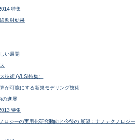
 2014 特集
射線照射効果
新しい展開
イス
技術 (VLSI特集）
計算が可能にする新規モデリング技術
技術の進展
 2013 特集
，ナノテクノロジーの実用化研究動向と今後の 展望：ナノテクノロジー