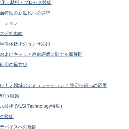
性能化－材料・プロセス技術
界面特性の新世代への探求
レーション
スの研究動向
ー半導体技術のセンサ応用
物およびキャリア寿命評価に関する新展開
ス応用の最前線
よびナノ領域のシミュレーションと 測定技術への応用
 2015 特集
 (VLSI Technology特集）
ング技術
的デバイスへの展開