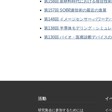
第158回 新材料時代における接合技
第157回 SOI関連技術の最近の進展
第148回 イメージセンサー‐パワー
第138回 半導体モデリング・シミュ
第130回 バイオ・医療診断デバイス
活動
イ
研究集会に参加するためには
イベ