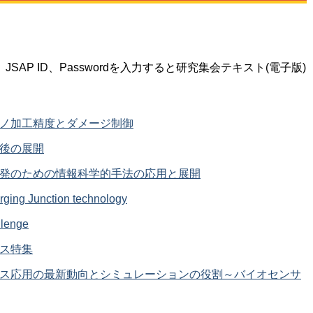
AP ID、Passwordを入力すると研究集会テキスト(電子版)
ナノ加工精度とダメージ制御
今後の展開
開発のための情報科学的手法の応用と展開
Junction technology
enge
セス特集
バイス応用の最新動向とシミュレーションの役割～バイオセンサ