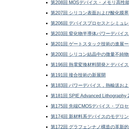
第208回 MOSデバイス・メモリ高
第207回 シリコン表面および酸化膜
第206回 デバイスプロセスとシミュ
第203回 窒化物半導体パワーデバイ
第201回 ゲートスタック技術の進展
第200回 シリコン結晶中の微量不純
第196回 熱電変換材料開発とデバイ
第191回 接合技術の新展開
第183回 パワーデバイス，熱輸送お
第181回 SPIE Advanced Lithography
第175回 先端CMOSデバイス・プロセス技術
第174回 新材料系デバイスのモデリ
第172回 グラフェンナノ構造の革新