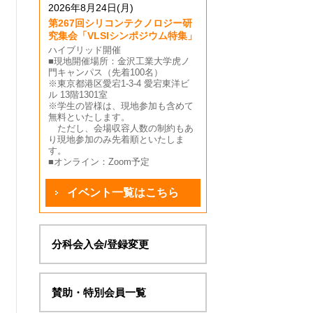
2026年8月24日(月)
第267回シリコンテクノロジー研
究集会「VLSIシンポジウム特集」
ハイブリッド開催
■現地開催場所：金沢工業大学虎ノ
門キャンパス（先着100名）
※東京都港区愛宕1-3-4 愛宕東洋ビ
ル 13階1301室
※学生の皆様は、現地参加も含めて
無料といたします。
ただし、会場収容人数の制約もあ
り現地参加のみ先着順といたしま
す。
■オンライン：Zoom予定
イベント一覧はこちら
分科会入会/登録変更
賛助・特別会員一覧