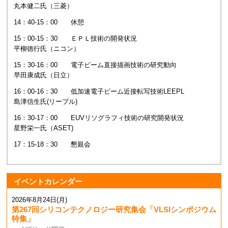
丸本健二氏（三菱）
14：40-15：00 休憩
15：00-15：30 ＥＰＬ技術の開発状況
平柳徳行氏（ニコン）
15：30-16：00 電子ビーム直接描画技術の研究動向
早田康成氏（日立）
16：00-16：30 低加速電子ビーム近接転写技術LEEPL
島津信生氏(リープル)
16：30-17：00 EUVリソグラフィ技術の研究開発状況
星野栄一氏（ASET)
17：15-18：30 懇親会
イベントカレンダー
2026年8月24日(月)
第267回シリコンテクノロジー研究集会「VLSIシンポジウム
特集」