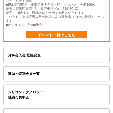
ハイブリッド開催
■現地開催場所：金沢工業大学虎ノ門キャンパス（先着100名）
※東京都港区愛宕1-3-4 愛宕東洋ビル 13階1301室
※学生の皆様は、現地参加も含めて無料といたします。
ただし、会場収容人数の制約もあり現地参加のみ先着順といたし
ます。
■オンライン：Zoom予定
イベント一覧はこちら
分科会入会/登録変更
賛助・特別会員一覧
シリコンテクノロジー
賛助会員申込