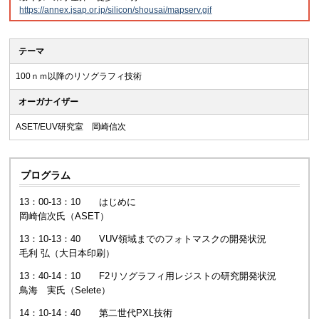
https://annex.jsap.or.jp/silicon/shousai/mapserv.gif
テーマ
100ｎｍ以降のリソグラフィ技術
オーガナイザー
ASET/EUV研究室 岡崎信次
プログラム
13：00-13：10 はじめに
岡崎信次氏（ASET）
13：10-13：40 VUV領域までのフォトマスクの開発状況
毛利 弘（大日本印刷）
13：40-14：10 F2リソグラフィ用レジストの研究開発状況
鳥海 実氏（Selete）
14：10-14：40 第二世代PXL技術