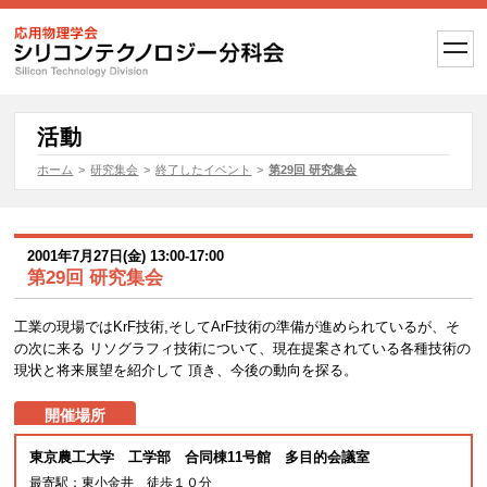
t
o
g
g
l
e
活動
n
a
ホーム
>
研究集会
>
終了したイベント
>
第29回 研究集会
v
i
g
a
t
2001年7月27日(金) 13:00-17:00
i
第29回 研究集会
o
n
工業の現場ではKrF技術,そしてArF技術の準備が進められているが、そ
の次に来る リソグラフィ技術について、現在提案されている各種技術の
現状と将来展望を紹介して 頂き、今後の動向を探る。
開催場所
東京農工大学 工学部 合同棟11号館 多目的会議室
最寄駅：東小金井 徒歩１０分