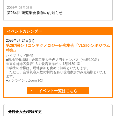
2026年 02月02日
第264回 研究集会 開催のお知らせ
イベントカレンダー
2026年8月24日(月)
第267回シリコンテクノロジー研究集会「VLSIシンポジウム
特集」
ハイブリッド開催
■現地開催場所：金沢工業大学虎ノ門キャンパス（先着100名）
※東京都港区愛宕1-3-4 愛宕東洋ビル 13階1301室
※学生の皆様は、現地参加も含めて無料といたします。
ただし、会場収容人数の制約もあり現地参加のみ先着順といたし
ます。
■オンライン：Zoom予定
イベント一覧はこちら
分科会入会/登録変更