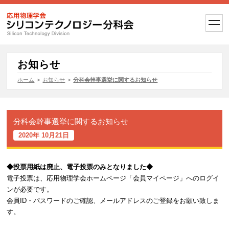
t
o
g
g
l
e
お知らせ
n
a
ホーム
>
お知らせ
>
分科会幹事選挙に関するお知らせ
v
i
g
a
t
分科会幹事選挙に関するお知らせ
i
o
2020年 10月21日
n
◆投票用紙は廃止、電子投票のみとなりました◆
電子投票は、応用物理学会ホームページ「会員マイページ」へのログイ
ンが必要です。
会員ID・パスワードのご確認、メールアドレスのご登録をお願い致しま
す。