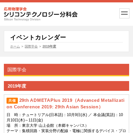
t
o
g
g
l
e
イベントカレンダー
n
a
ホーム
>
国際学会
>
2019年度
v
i
g
a
t
国際学会
i
o
n
2019年度
29th ADMETAPlus 2019（Advanced Metallizati
共催
on Conference 2019: 29th Asian Session）
日 時：
チュートリアル(日本語)：10月9日(水) ／ 本会議(英語)：10
月10日(木)～11日(金)
場 所：
東京大学 山上会館（本郷キャンパス）
テーマ：
集積回路・実装分野の配線・電極に関係するデバイス・プロ