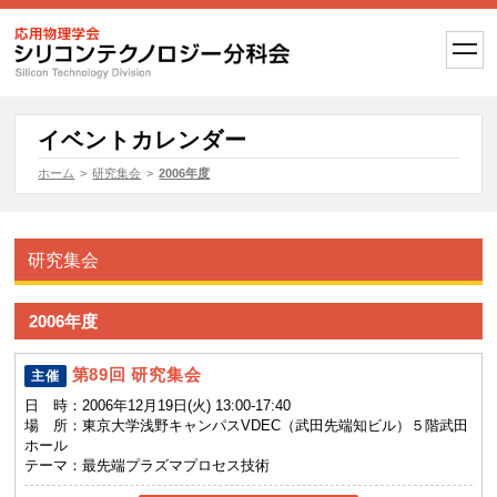
t
o
g
g
l
e
イベントカレンダー
n
a
ホーム
>
研究集会
>
2006年度
v
i
g
a
t
研究集会
i
o
n
2006年度
第89回 研究集会
主催
日 時：
2006年12月19日(火) 13:00-17:40
場 所：
東京大学浅野キャンパスVDEC（武田先端知ビル）５階武田
ホール
テーマ：
最先端プラズマプロセス技術