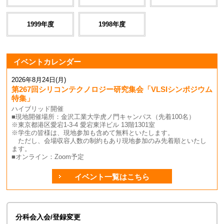
1999年度
1998年度
イベントカレンダー
2026年8月24日(月)
第267回シリコンテクノロジー研究集会「VLSIシンポジウム
特集」
ハイブリッド開催
■現地開催場所：金沢工業大学虎ノ門キャンパス（先着100名）
※東京都港区愛宕1-3-4 愛宕東洋ビル 13階1301室
※学生の皆様は、現地参加も含めて無料といたします。
ただし、会場収容人数の制約もあり現地参加のみ先着順といたし
ます。
■オンライン：Zoom予定
イベント一覧はこちら
分科会入会/登録変更