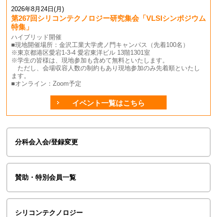
2026年8月24日(月)
第267回シリコンテクノロジー研究集会「VLSIシンポジウム
特集」
ハイブリッド開催
■現地開催場所：金沢工業大学虎ノ門キャンパス（先着100名）
※東京都港区愛宕1-3-4 愛宕東洋ビル 13階1301室
※学生の皆様は、現地参加も含めて無料といたします。
ただし、会場収容人数の制約もあり現地参加のみ先着順といたし
ます。
■オンライン：Zoom予定
イベント一覧はこちら
分科会入会/登録変更
賛助・特別会員一覧
シリコンテクノロジー