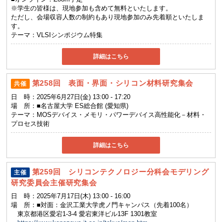
※学生の皆様は、現地参加も含めて無料といたします。
ただし、会場収容人数の制約もあり現地参加のみ先着順といたしま
す。
テーマ：
VLSIシンポジウム特集
詳細はこちら
第258回 表面・界面・シリコン材料研究集会
共催
日 時：
2025年6月27日(金) 13:00 - 17:20
場 所：
■名古屋大学 ES総合館 (愛知県)
テーマ：
MOSデバイス・メモリ・パワーデバイス高性能化－材料・
プロセス技術
詳細はこちら
第259回 シリコンテクノロジー分科会モデリング
主催
研究委員会主催研究集会
日 時：
2025年7月17日(木) 13:00 - 16:00
場 所：
■対面：金沢工業大学虎ノ門キャンパス（先着100名）
東京都港区愛宕1-3-4 愛宕東洋ビル13F 1301教室