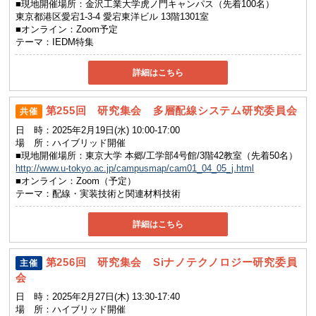
■現地開催場所：金沢工業大学虎ノ門キャンパス（先着100名）
東京都港区愛宕1-3-4 愛宕東洋ビル 13階1301室
■オンライン：Zoom予定
テーマ：
IEDM特集
詳細はこちら
第255回 研究集会 多層配線システム研究委員会
共催
日 時：
2025年2月19日(水) 10:00-17:00
場 所：
ハイブリッド開催
■現地開催場所：東京大学 本郷/工学部4号館/3階42教室（先着50名）
http://www.u-tokyo.ac.jp/campusmap/cam01_04_05_j.html
■オンライン：Zoom（予定）
テーマ：
配線・実装技術と関連材料技術
詳細はこちら
第256回 研究集会 Siナノテクノロジー研究委員
主催
会
日 時：
2025年2月27日(木) 13:30-17:40
場 所：
ハイブリッド開催