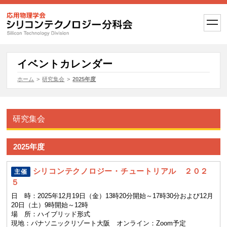
t
o
g
g
l
e
イベントカレンダー
n
a
ホーム
>
研究集会
>
2025年度
v
i
g
a
t
研究集会
i
o
n
2025年度
シリコンテクノロジー・チュートリアル ２０２
主催
５
日 時：
2025年12月19日（金）13時20分開始～17時30分および12月
20日（土）9時開始～12時
場 所：
ハイブリッド形式
現地：パナソニックリゾート大阪 オンライン：Zoom予定