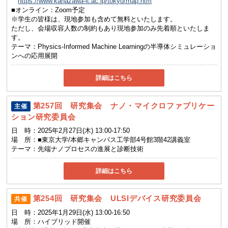
https://www.kanazawa-it.ac.jp/tokyo/map.htm
■オンライン：Zoom予定
※学生の皆様は、現地参加も含めて無料といたします。
ただし、会場収容人数の制約もあり現地参加のみ先着順といたしま
す。
テーマ：
Physics-Informed Machine Learningの半導体シミュレーショ
ンへの応用展開
詳細はこちら
第257回 研究集会 ナノ・マイクロファブリケー
主催
ション研究委員会
日 時：
2025年2月27日(木) 13:00-17:50
場 所：
■東京大学/本郷キャンパス工学部4号館3階42講義室
テーマ：
先端ナノプロセスの進展と診断技術
詳細はこちら
第254回 研究集会 ULSIデバイス研究委員会
共催
日 時：
2025年1月29日(水) 13:00-16:50
場 所：
ハイブリッド開催