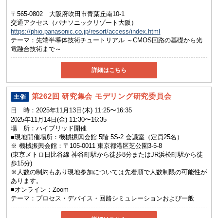
〒565-0802 大阪府吹田市青葉丘南10-1
交通アクセス（パナソニックリゾート大阪）
https://phio.panasonic.co.jp/resort/access/index.html
テーマ：
先端半導体技術チュートリアル ～CMOS回路の基礎から光
電融合技術まで～
詳細はこちら
第262回 研究集会 モデリング研究委員会
主催
日 時：
2025年11月13日(木) 11:25〜16:35
2025年11月14日(金) 11:30〜16:35
場 所：
ハイブリッド開催
■現地開催場所：機械振興会館 5階 5S-2 会議室（定員25名）
※ 機械振興会館：〒105-0011 東京都港区芝公園3-5-8
(東京メトロ日比谷線 神谷町駅から徒歩8分またはJR浜松町駅から徒
歩15分)
※人数の制約もあり現地参加については先着順で人数制限の可能性が
あります。
■オンライン：Zoom
テーマ：
プロセス・デバイス・回路シミュレーションおよび一般