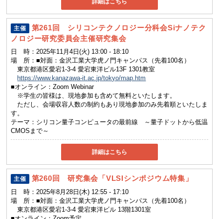
詳細はこちら
第261回 シリコンテクノロジー分科会Siナノテク
主催
ノロジー研究委員会主催研究集会
日 時：
2025年11月4日(火) 13:00 - 18:10
場 所：
■対面：金沢工業大学虎ノ門キャンパス（先着100名）
東京都港区愛宕1-3-4 愛宕東洋ビル13F 1301教室
https://www.kanazawa-it.ac.jp/tokyo/map.htm
■オンライン：Zoom Webinar
※学生の皆様は、現地参加も含めて無料といたします。
ただし、会場収容人数の制約もあり現地参加のみ先着順といたしま
す。
テーマ：
シリコン量子コンピュータの最前線 ～量子ドットから低温
CMOSまで～
詳細はこちら
第260回 研究集会「VLSIシンポジウム特集」
主催
日 時：
2025年8月28日(木) 12:55 - 17:10
場 所：
■対面：金沢工業大学虎ノ門キャンパス（先着100名）
東京都港区愛宕1-3-4 愛宕東洋ビル 13階1301室
■オンライン：Zoom予定