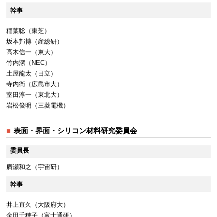
幹事
稲葉聡（東芝）
坂本邦博（産総研）
高木信一（東大）
竹内潔（NEC）
土屋龍太（日立）
寺内衛（広島市大）
室田淳一（東北大）
岩松俊明（三菱電機）
表面・界面・シリコン材料研究委員会
委員長
廣瀬和之（宇宙研）
幹事
井上直久（大阪府大）
金田千穂子（富士通研）