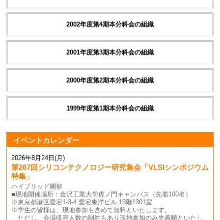
2002年度第4期本分科会の組織
2001年度第3期本分科会の組織
2000年度第2期本分科会の組織
1999年度第1期本分科会の組織
イベントカレンダー
2026年8月24日(月)
第267回シリコンテクノロジー研究集会「VLSIシンポジウム
特集」
ハイブリッド開催
■現地開催場所：金沢工業大学虎ノ門キャンパス（先着100名）
※東京都港区愛宕1-3-4 愛宕東洋ビル 13階1301室
※学生の皆様は、現地参加も含めて無料といたします。
ただし、会場収容人数の制約もあり現地参加のみ先着順といたし