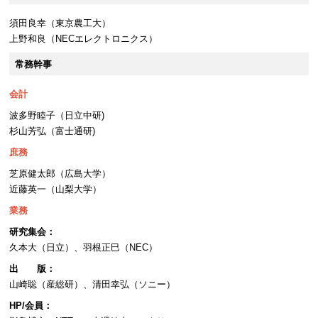
須田良幸（東京農工大）
上野和良（NECエレクトロニクス）
常務幹事
会計
波多野睦子（日立中研)
杉山芳弘（富士通研)
庶務
芝原健太郎（広島大学）
近藤英一（山梨大学）
業務
研究集会：
久本大（日立）、羽根正巳（NEC）
出 版：
山崎聡（産総研）、清田幸弘（ソニー）
HP/会員：