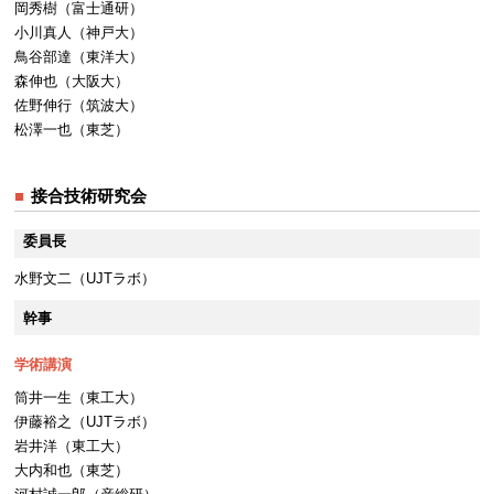
岡秀樹（富士通研）
小川真人（神戸大）
鳥谷部達（東洋大）
森伸也（大阪大）
佐野伸行（筑波大）
松澤一也（東芝）
接合技術研究会
委員長
水野文二（UJTラボ）
幹事
学術講演
筒井一生（東工大）
伊藤裕之（UJTラボ）
岩井洋（東工大）
大内和也（東芝）