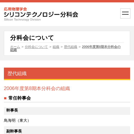
t
o
g
g
l
e
分科会について
n
a
ホーム
>
分科会について
>
組織
>
歴代組織
>
2006年度第8期本分科会の
v
組織
i
g
a
t
i
歴代組織
o
n
2006年度第8期本分科会の組織
常任幹事会
幹事長
鳥海明（東大）
副幹事長