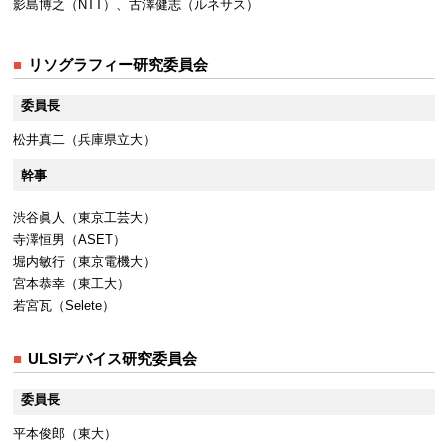
影島博之（NTT）、古澤健志（ルネサス）
リソグラフィー研究委員会
委員長
松井真二（兵庫県立大）
幹事
渋谷眞人（東京工芸大）
寺澤恒男（ASET）
堀内敏行（東京電機大）
宮本恭幸（東工大）
若宮瓦（Selete）
ULSIデバイス研究委員会
委員長
平本俊郎（東大）