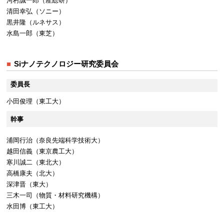
河村誠一郎（産総研）
清田幸弘（ソニー）
黒井隆（ルネサス）
水島一郎（東芝）
Siナノテクノロジー研究委員会
委員長
小田俊理（東工大）
幹事
浦岡行治（奈良先端科学技術大）
越田信義（東京農工大）
寒川誠二（東北大）
高橋康夫（北大）
深津晋（東大）
三木一司（物質・材料研究機構）
水田博（東工大）