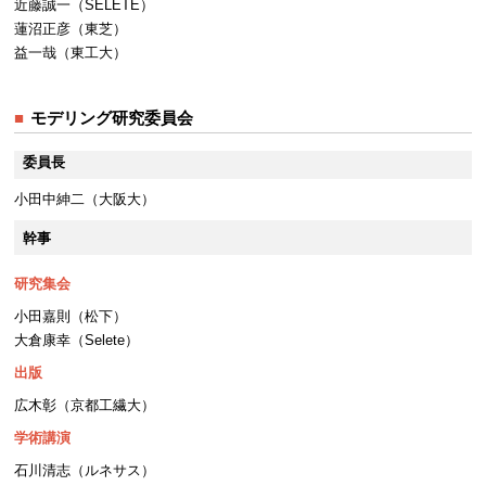
近藤誠一（SELETE）
蓮沼正彦（東芝）
益一哉（東工大）
モデリング研究委員会
委員長
小田中紳二（大阪大）
幹事
研究集会
小田嘉則（松下）
大倉康幸（Selete）
出版
広木彰（京都工繊大）
学術講演
石川清志（ルネサス）